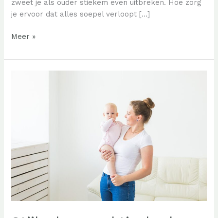
zweet je als ouder stiekem even uitbreken. Hoe zorg
je ervoor dat alles soepel verloopt […]
Van
Meer »
lichte
paniek
naar
pure
magie:
zo
organiseer
je
een
fantastisch
verkleedfeestje