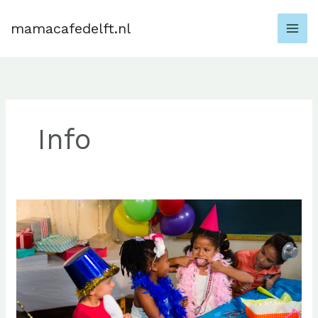
Skip
to
mamacafedelft.nl
content
Info