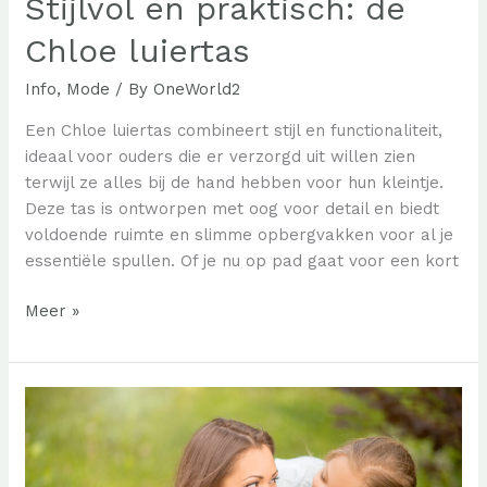
Stijlvol en praktisch: de
Chloe luiertas
Info
,
Mode
/ By
OneWorld2
Een Chloe luiertas combineert stijl en functionaliteit,
ideaal voor ouders die er verzorgd uit willen zien
terwijl ze alles bij de hand hebben voor hun kleintje.
Deze tas is ontworpen met oog voor detail en biedt
voldoende ruimte en slimme opbergvakken voor al je
essentiële spullen. Of je nu op pad gaat voor een kort
Stijlvol
Meer »
en
praktisch:
de
Chloe
luiertas